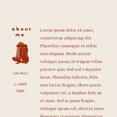
about
Lorem ipsum dolor sit amet,
me
consectetur adipiscing elit.
Phasellus consequat in tellus
non aliquam. Morbi auctor
volutpat purus, id tempus tellus
posuere quis. Sed sed vulputate
(she/her)
lacus. Phasellus lobortis, felis
← back
non luctus feugiat, libero purus
home
vulputate est, a dapibus felis mi
et nunc. Sed in quam feugiat,
tristique ipsum vel, ultrices justo.
Maecenas consequat elementum